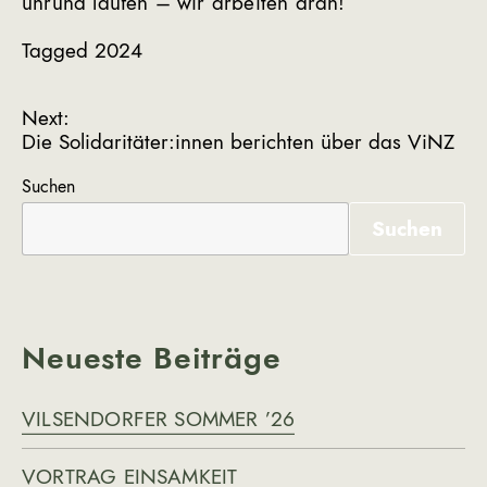
unrund laufen – wir arbeiten dran!
Tagged
2024
B
Next:
Die Solidaritäter:innen berichten über das ViNZ
e
i
Suchen
t
Suchen
r
a
g
Neueste Beiträge
s
n
VILSENDORFER SOMMER ’26
a
v
VORTRAG EINSAMKEIT