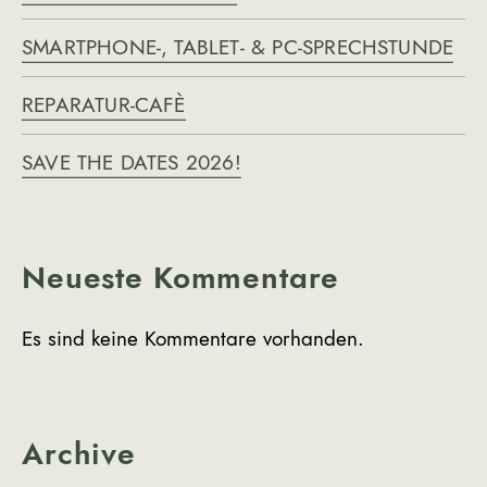
i
SMARTPHONE-, TABLET- & PC-SPRECHSTUNDE
g
a
REPARATUR-CAFÈ
t
SAVE THE DATES 2026!
i
o
n
Neueste Kommentare
Es sind keine Kommentare vorhanden.
Archive