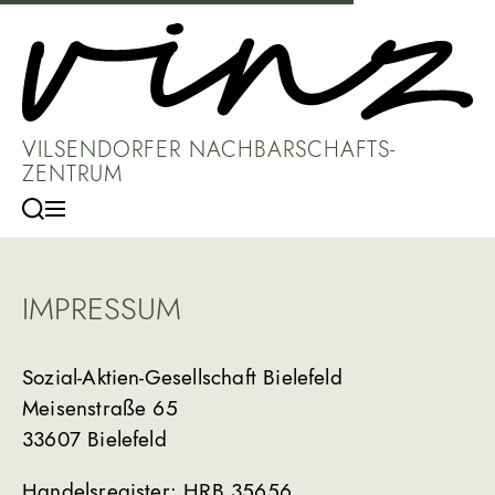
S
k
i
p
t
o
VILSENDORFER NACHBARSCHAFTS­
c
ZENTRUM
o
n
S
M
e
e
t
a
n
e
r
u
n
c
IMPRESSUM
t
h
Sozial-Aktien-Gesellschaft Bielefeld
Meisenstraße 65
33607 Bielefeld
Handelsregister: HRB 35656